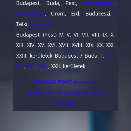
Budapest, Buda, Pest,
Törökbálint
,
Biatorbágy
, Üröm, Érd, Budakeszi,
Telki,
Budaörs
Budapest: (Pest) IV. V. VI. VII. VIII. IX. X.
XIII. XIV. XV. XVI. XVII. XVIII. XIX. XX. XXI.
XXIII. kerületek Budapest / Buda: I.
II.
,
III.
,
XI.
,
XII.
, XXII. kerületek.
TRIGGER PONT masszőr,
gyógymasszőr gyógymasszázs
HÁZHOZ