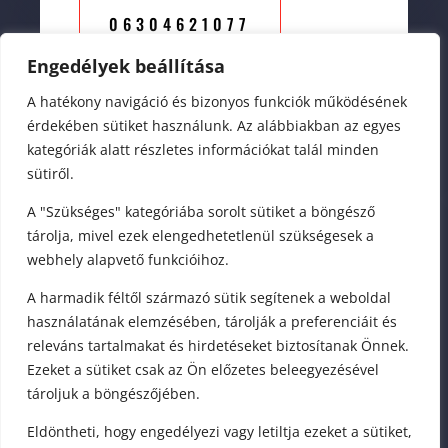
06304621077
Engedélyek beállítása
A hatékony navigáció és bizonyos funkciók működésének
érdekében sütiket használunk. Az alábbiakban az egyes
kategóriák alatt részletes információkat talál minden
sütiről.
A "Szükséges" kategóriába sorolt sütiket a böngésző
Copyright © fitwell.hu
2004-
tárolja, mivel ezek elengedhetetlenül szükségesek a
webhely alapvető funkcióihoz.
2024 Sellei Máté
A harmadik féltől származó sütik segítenek a weboldal
használatának elemzésében, tárolják a preferenciáit és
Gyógymasszőr – Akupresszőr és
releváns tartalmakat és hirdetéseket biztosítanak Önnek.
Reflexológus Természetgyógyász
Ezeket a sütiket csak az Ön előzetes beleegyezésével
tároljuk a böngészőjében.
HÁZHOZ
Eldöntheti, hogy engedélyezi vagy letiltja ezeket a sütiket,