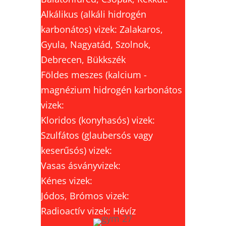
Alkálikus (alkáli hidrogén
karbonátos) vizek: Zalakaros,
Gyula, Nagyatád, Szolnok,
Debrecen, Bükkszék
Földes meszes (kalcium -
magnézium hidrogén karbonátos
vizek:
Kloridos (konyhasós) vizek:
Szulfátos (glaubersós vagy
keserűsós) vizek:
Vasas ásványvizek:
Kénes vizek:
Jódos, Brómos vizek:
Radioactív vizek: Hévíz