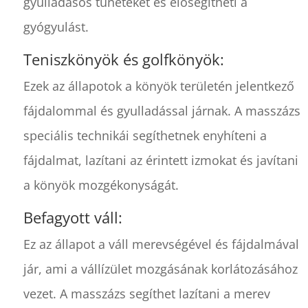
gyulladásos tüneteket és elősegítheti a
gyógyulást.
Teniszkönyök és golfkönyök:
Ezek az állapotok a könyök területén jelentkező
fájdalommal és gyulladással járnak. A masszázs
speciális technikái segíthetnek enyhíteni a
fájdalmat, lazítani az érintett izmokat és javítani
a könyök mozgékonyságát.
Befagyott váll:
Ez az állapot a váll merevségével és fájdalmával
jár, ami a vállízület mozgásának korlátozásához
vezet. A masszázs segíthet lazítani a merev