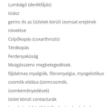
Lumbágó (derékfájás)
Isiász
gerinc és az ízületek körüli izomzat erejének
növelése
Csípőkopás (coxarthrozis)
Térdkopás
Ferdenyakúság
Mozgásszervi megbetegedések.
fájdalmas myalgiák, fibromyalgia, myogelotikus
csomók oldása (izomcsomók,
izomkeményedések)
ízület körüli contacturák