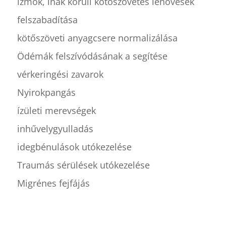
izmok, inak körüli kötőszövetes lenövések
felszabadítása
kötőszöveti anyagcsere normalizálása
Ödémák felszívódásának a segítése
vérkeringési zavarok
Nyirokpangás
ízületi merevségek
inhűvelygyulladás
idegbénulások utókezelése
Traumás sérülések utókezelése
Migrénes fejfájás