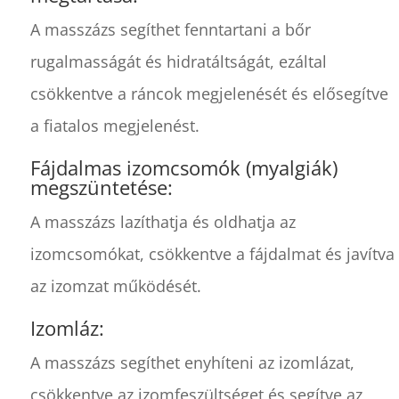
A masszázs segíthet fenntartani a bőr
rugalmasságát és hidratáltságát, ezáltal
csökkentve a ráncok megjelenését és elősegítve
a fiatalos megjelenést.
Fájdalmas izomcsomók (myalgiák)
megszüntetése:
A masszázs lazíthatja és oldhatja az
izomcsomókat, csökkentve a fájdalmat és javítva
az izomzat működését.
Izomláz:
A masszázs segíthet enyhíteni az izomlázat,
csökkentve az izomfeszültséget és segítve az