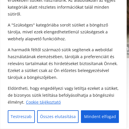
érdekében sütiket használunk. Az alábbiakban az egyes
kategóriák alatt részletes információkat talál minden
sütiről.
A "Szükséges" kategóriába sorolt sütiket a böngésző
tárolja, mivel ezek elengedhetetlenül szükségesek a
webhely alapvető funkcióihoz.
A harmadik féltől származó sütik segítenek a weboldal
használatának elemzésében, tárolják a preferenciáit és
releváns tartalmakat és hirdetéseket biztosítanak Önnek.
Ezeket a sütiket csak az Ön előzetes beleegyezésével
tároljuk a böngészőjében.
Eldöntheti, hogy engedélyezi vagy letiltja ezeket a sütiket,
de bizonyos sütik letiltása befolyásolhatja a böngészési
élményt.
Cookie tájékoztató
Testreszab
Összes elutasítása
Mindent elfogad
MASSZÁZZSAL