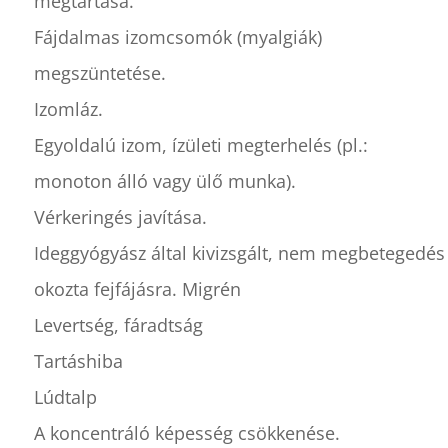
megtartása.
Fájdalmas izomcsomók (myalgiák)
megszüntetése.
Izomláz.
Egyoldalú izom, ízületi megterhelés (pl.:
monoton álló vagy ülő munka).
Vérkeringés javítása.
Ideggyógyász által kivizsgált, nem megbetegedés
okozta fejfájásra. Migrén
Levertség, fáradtság
Tartáshiba
Lúdtalp
A koncentráló képesség csökkenése.