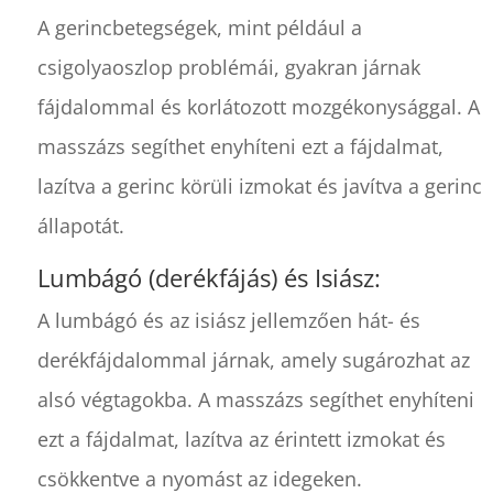
A gerincbetegségek, mint például a
csigolyaoszlop problémái, gyakran járnak
fájdalommal és korlátozott mozgékonysággal. A
masszázs segíthet enyhíteni ezt a fájdalmat,
lazítva a gerinc körüli izmokat és javítva a gerinc
állapotát.
Lumbágó (derékfájás) és Isiász:
A lumbágó és az isiász jellemzően hát- és
derékfájdalommal járnak, amely sugározhat az
alsó végtagokba. A masszázs segíthet enyhíteni
ezt a fájdalmat, lazítva az érintett izmokat és
csökkentve a nyomást az idegeken.