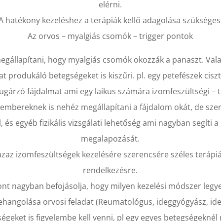
elérni.
A hatékony kezeléshez a terápiák kellő adagolása szükséges
Az orvos – myalgiás csomók – trigger pontok
megállapítani, hogy myalgiás csomók okozzák a panaszt. Val
t produkáló betegségeket is kiszűri. pl. egy petefészek cisz
isugárzó fájdalmat ami egy laikus számára izomfeszültségi – 
embereknek is nehéz megállapítani a fájdalom okát, de sze
, és egyéb fizikális vizsgálati lehetőség ami nagyban segíti 
megalapozását.
zaz izomfeszültségek kezelésére szerencsére széles terápiá
rendelkezésre.
ont nagyban befojásolja, hogy milyen kezelési módszer legy
ehangolása orvosi feladat (Reumatológus, ideggyógyász, ide
égeket is figyelembe kell venni, pl egy egyes betegségekné