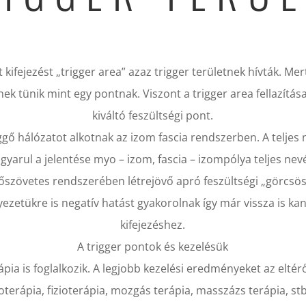
t kifejezést „trigger area” azaz trigger területnek hívták. Mert
ek tünik mint egy pontnak. Viszont a trigger area fellazítás
kiváltó feszültségi pont.
gő hálózatot alkotnak az izom fascia rendszerben. A teljes n
agyarul a jelentése myo – izom, fascia – izompólya teljes nev
szövetes rendszerében létrejövő apró feszültségi „görcsös
yezetükre is negatív hatást gyakorolnak így már vissza is ka
kifejezéshez.
A trigger pontok és kezelésük
ápia is foglalkozik. A legjobb kezelési eredményeket az elté
oterápia, fizioterápia, mozgás terápia, masszázs terápia, st