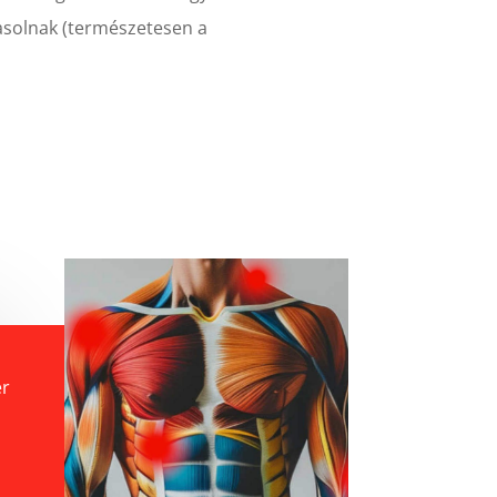
vasolnak (természetesen a
er