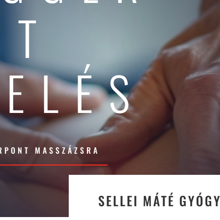
NT
ZELÉS
ERPONT MASSZÁZSRA
SELLEI MÁTÉ GYÓG