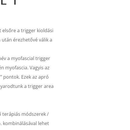
 elsőre a trigger kioldási
a után érezhetővé válik a
év a myofascial trigger
én myofascia. Vagyis az
” pontok. Ezek az apró
nyarodtunk a trigger area
rő terápiás módszerek /
b. kombinálásával lehet