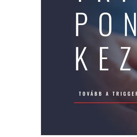
PO
KE
TOVÁBB A TRIGG