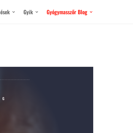
lések
Gyik
Gyógymasszőr Blog
OG