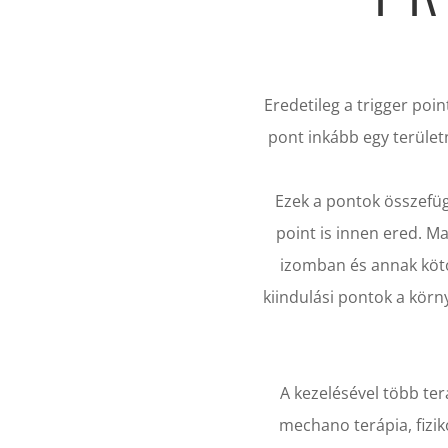
Eredetileg a trigger poin
pont inkább egy területn
Ezek a pontok összefüg
point is innen ered. M
izomban és annak kötő
kiindulási pontok a körn
A kezelésével több ter
mechano terápia, fizik