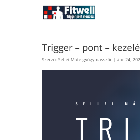
Trigger – pont – kezel
Szerző:
Sellei Máté gyógymasszőr
|
ápr 24, 20
SELLEI M
TR