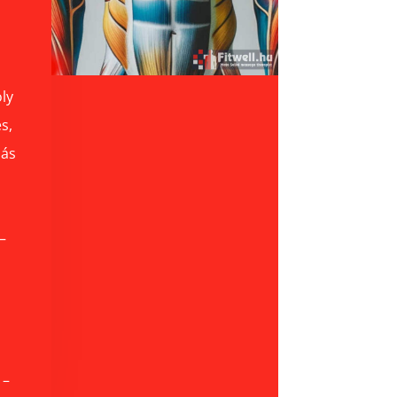
ly
s,
más
–
 –