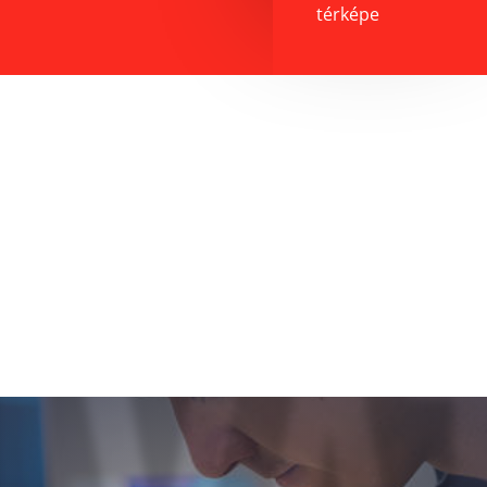
térképe
IVA