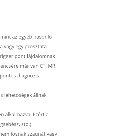
.
amint az egyéb hasonló
ta vagy egy prosztata
trigger pont fájdalomnak
rencsére már van CT, MR,
a pontos diagnózis
s lehetőségek állnak
en alkalmazva. Ezért a
gsebész, stb.)
l nem fognak szaunát vagy