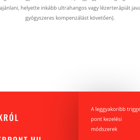
ajánlani, helyette inkább ultrahangos vagy lézerterápiát ja
gyógyszeres kompenzálást követően).
A leggyakoribb trigg
KRÓL
pont kezelési
módszerek
ERPONT.HU