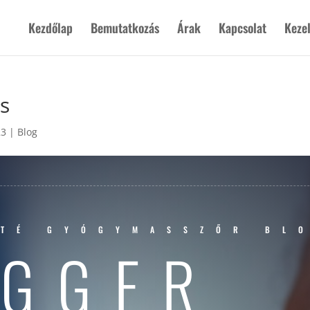
Kezdőlap
Bemutatkozás
Árak
Kapcsolat
Keze
és
23
|
Blog
ÁTÉ GYÓGYMASSZŐR BL
IGGER