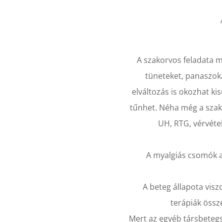
A szakorvos feladata 
tüneteket, panaszoka
elváltozás is okozhat k
tűnhet. Néha még a szak
UH, RTG, vérvétel
A myalgiás csomók a
A beteg állapota visz
terápiák össz
Mert az egyéb társbetegs