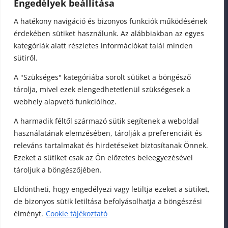
Engedélyek beállítása
A hatékony navigáció és bizonyos funkciók működésének
érdekében sütiket használunk. Az alábbiakban az egyes
kategóriák alatt részletes információkat talál minden
sütiről.
A "Szükséges" kategóriába sorolt sütiket a böngésző
Copyright © fitwell.hu
2004-
tárolja, mivel ezek elengedhetetlenül szükségesek a
webhely alapvető funkcióihoz.
2024 Sellei Máté
A harmadik féltől származó sütik segítenek a weboldal
használatának elemzésében, tárolják a preferenciáit és
Gyógymasszőr – Akupresszőr és
releváns tartalmakat és hirdetéseket biztosítanak Önnek.
Reflexológus Természetgyógyász
Ezeket a sütiket csak az Ön előzetes beleegyezésével
tároljuk a böngészőjében.
HÁZHOZ
Eldöntheti, hogy engedélyezi vagy letiltja ezeket a sütiket,
de bizonyos sütik letiltása befolyásolhatja a böngészési
élményt.
Cookie tájékoztató