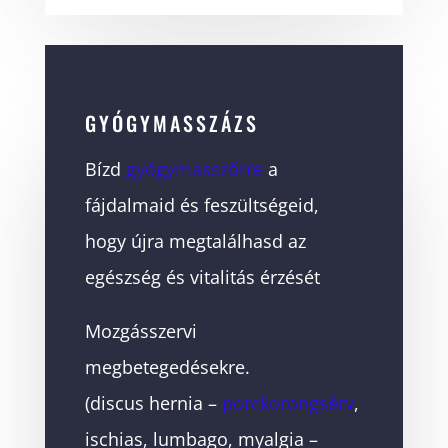
GYÓGYMASSZÁZS
Bízd
gyógymasszőrre
a
fájdalmaid és feszültségeid,
hogy újra megtalálhasd az
egészség és vitalitás érzését
Mozgásszervi
megbetegedésekre.
(discus hernia –
porckorongsérv
,
ischias, lumbago, myalgia –