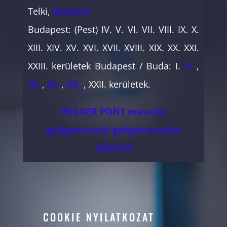
Telki,
Budaörs
Budapest: (Pest) IV. V. VI. VII. VIII. IX. X.
XIII. XIV. XV. XVI. XVII. XVIII. XIX. XX. XXI.
XXIII. kerületek Budapest / Buda: I.
II.
,
III.
,
XI.
,
XII.
, XXII. kerületek.
TRIGGER PONT masszőr,
gyógymasszőr gyógymasszázs
HÁZHOZ
COOKIE NYILATKOZAT