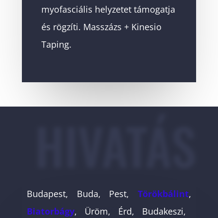
myofasciális helyzetet támogatja
és rögzíti. Masszázs + Kinesio
Taping.
HIVATÁS
Budapest, Buda, Pest,
Törökbálint
,
Biatorbágy
, Üröm, Érd, Budakeszi,