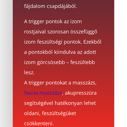
fájdalom csapdájából.
A trigger pontok az izom
rostjaival szorosan összefüggő
izom feszültségi pontok. Ezekből
a pontokból kiindulva az adott
izom görcsösebb – feszültebb
lesz.
A trigger pontokat a masszázs,
fascia masszázs
, akupresszúra
segítségével hatékonyan lehet
oldani, feszültségüket
csökkenteni.