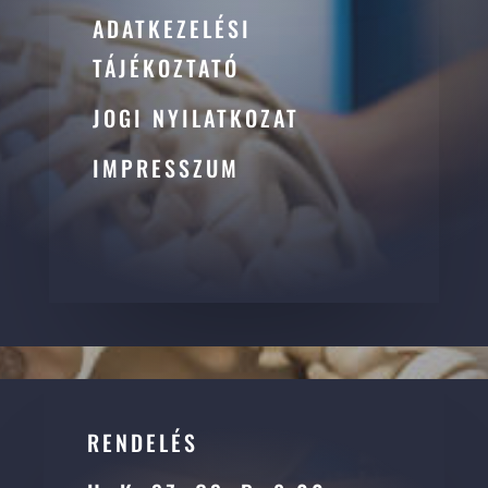
ADATKEZELÉSI
TÁJÉKOZTATÓ
JOGI NYILATKOZAT
IMPRESSZUM
RENDELÉS